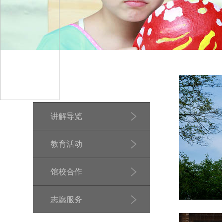
最新活动
讲解导览
教育活动
馆校合作
志愿服务