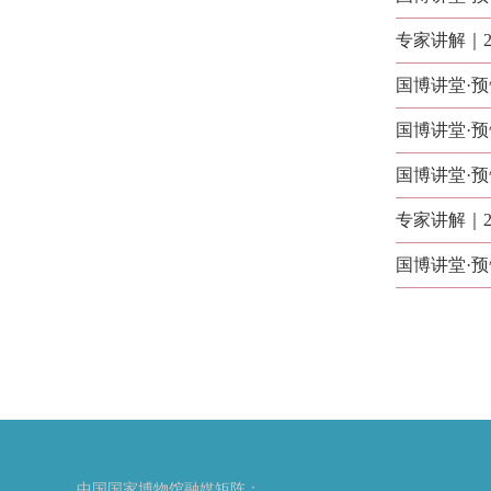
专家讲解｜2
国博讲堂·预
国博讲堂·预
国博讲堂·预
专家讲解｜2
国博讲堂·预
中国国家博物馆融媒矩阵
：