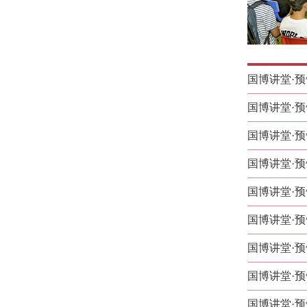
国博讲堂·
国博讲堂·
国博讲堂·
国博讲堂·
国博讲堂·预
国博讲堂·
国博讲堂·
国博讲堂·预
国博讲堂·预